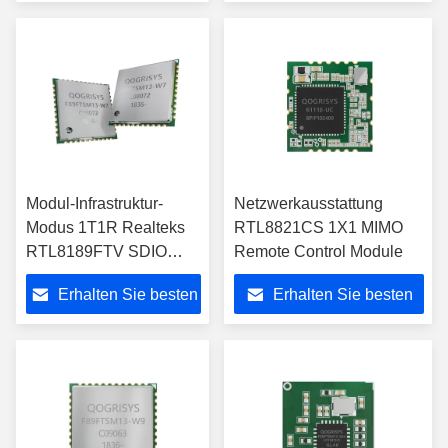
Preis
Preis
Modul-Infrastruktur-
Netzwerkausstattung
Modus 1T1R Realteks
RTL8821CS 1X1 MIMO
RTL8189FTV SDIO
Remote Control Module
WiFi
Erhalten Sie besten
Erhalten Sie besten
Preis
Preis