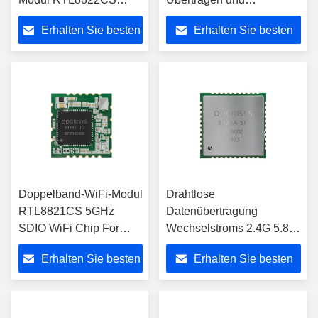
802.11ac Bluetooth für
Empfangen Hi3861 IOT
Erhalten Sie besten
Erhalten Sie besten
OTT/TV
WiFi Modul
Preis
Preis
Doppelband-WiFi-Modul
Drahtlose
RTL8821CS 5GHz
Datenübertragung
SDIO WiFi Chip For
Wechselstroms 2.4G 5.8G
Wireless Positions-
QCA6174 Qualcomms
Erhalten Sie besten
Erhalten Sie besten
Anschluss
Wifi Modul-802,11
Preis
Preis