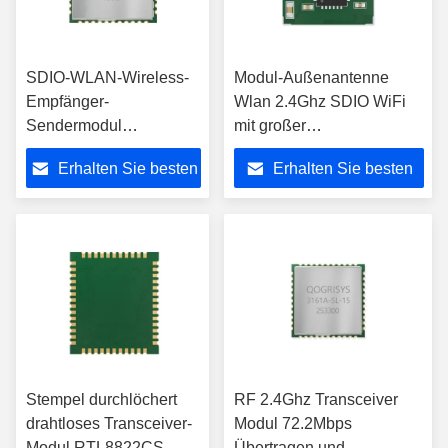
SDIO-WLAN-Wireless-
Modul-Außenantenne
Empfänger-
Wlan 2.4Ghz SDIO WiFi
Sendermodul
mit großer
RTL8189FTV 2,4 GHz
funktionierender Temp-
Erhalten Sie besten
Erhalten Sie besten
KCC
Strecke
Preis
Preis
Stempel durchlöchert
RF 2.4Ghz Transceiver
drahtloses Transceiver-
Modul 72.2Mbps
Modul RTL8822CS
Übertragen und