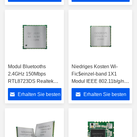
Preis
Preis
Modul Bluetooths
Niedriges Kosten Wi-
2.4GHz 150Mbps
Fic$einzel-band 1X1
RTL8723DS Realtek
Modul IEEE 802.11b/g/n
WiFi
Modul-Hi3861L SDIO WiFi
Erhalten Sie besten
Erhalten Sie besten
Preis
Preis