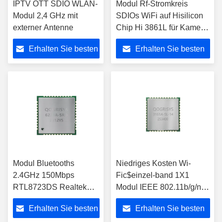
IPTV OTT SDIO WLAN-
Modul Rf-Stromkreis
Modul 2,4 GHz mit
SDIOs WiFi auf Hisilicon
externer Antenne
Chip Hi 3861L für Kamera
der geringen Energie
Erhalten Sie besten
Erhalten Sie besten
Preis
Preis
Modul Bluetooths
Niedriges Kosten Wi-
2.4GHz 150Mbps
Fic$einzel-band 1X1
RTL8723DS Realtek
Modul IEEE 802.11b/g/n
WiFi
Modul-Hi3861L SDIO WiFi
Erhalten Sie besten
Erhalten Sie besten