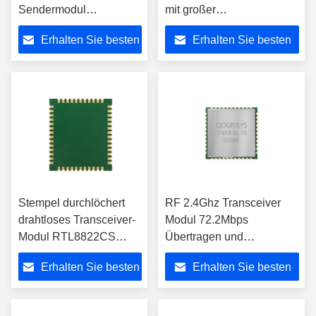
Sendermodul
mit großer
RTL8189FTV 2,4 GHz
funktionierender Temp-
Erhalten Sie besten
Erhalten Sie besten
KCC
Strecke
Preis
Preis
Stempel durchlöchert
RF 2.4Ghz Transceiver
drahtloses Transceiver-
Modul 72.2Mbps
Modul RTL8822CS
Übertragen und
802.11ac Bluetooth für
Empfangen Hi3861 IOT
Erhalten Sie besten
Erhalten Sie besten
OTT/TV
WiFi Modul
Preis
Preis