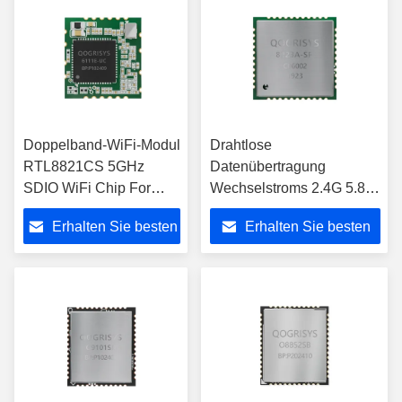
Doppelband-WiFi-Modul
Drahtlose
RTL8821CS 5GHz
Datenübertragung
SDIO WiFi Chip For
Wechselstroms 2.4G 5.8G
Wireless Positions-
QCA6174 Qualcomms
Erhalten Sie besten
Erhalten Sie besten
Anschluss
Wifi Modul-802,11
Preis
Preis