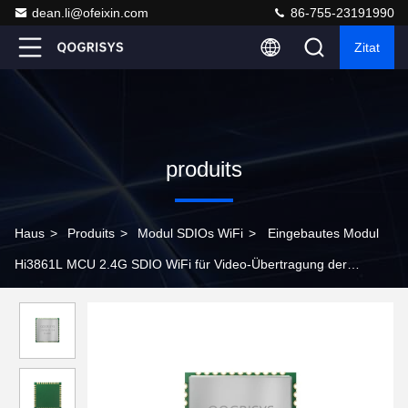
dean.li@ofeixin.com
86-755-23191990
Zitat
produits
Haus
>
Produits
>
Modul SDIOs WiFi
>
Eingebautes Modul
Hi3861L MCU 2.4G SDIO WiFi für Video-Übertragung der
geringen Energie