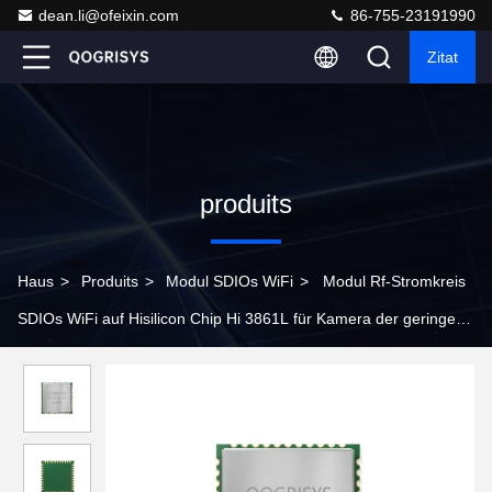
dean.li@ofeixin.com
86-755-23191990
Zitat
produits
Haus
>
Produits
>
Modul SDIOs WiFi
>
Modul Rf-Stromkreis
SDIOs WiFi auf Hisilicon Chip Hi 3861L für Kamera der geringen
Energie