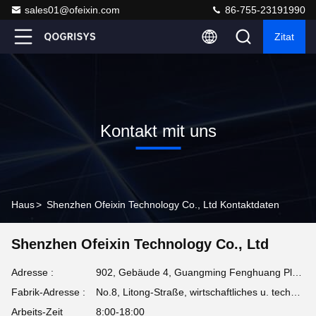
sales01@ofeixin.com
86-755-23191990
Zitat
Kontakt mit uns
Haus
>
Shenzhen Ofeixin Technology Co., Ltd Kontaktdaten
Shenzhen Ofeixin Technology Co., Ltd
Adresse :
902, Gebäude 4, Guangming Fenghuang Plaza, Gemeinde Dongkeng, Straße Fenghuang, Bezirk Guangming, Shenzhen
Fabrik-Adresse :
No.8, Litong-Straße, wirtschaftliches u. technisches Entwicklungsgebiet Liuyang, Changsha, Hunan, CHINA
Arbeits-Zeit
8:00-18:00