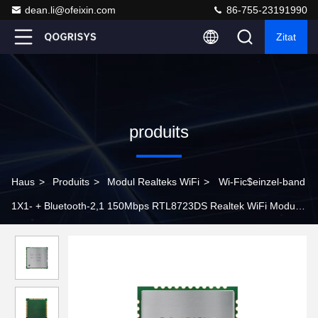
dean.li@ofeixin.com
86-755-23191990
Zitat
produits
Haus
>
Produits
>
Modul Realteks WiFi
>
Wi-Fic$einzel-band
1X1- + Bluetooth-2,1 150Mbps RTL8723DS Realtek WiFi Modul
für STB