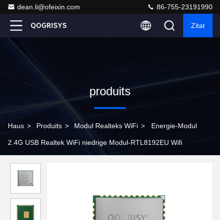
dean.li@ofeixin.com
86-755-23191990
Zitat
produits
Haus
>
Produits
>
Modul Realteks WiFi
>
Energie-Modul
2.4G USB Realtek WiFi niedrige Modul-RTL8192EU Wifi