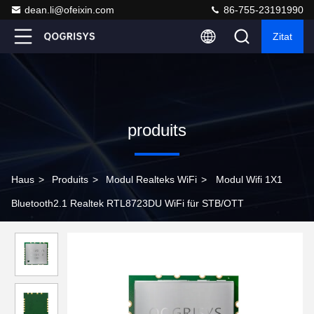
dean.li@ofeixin.com
86-755-23191990
Zitat
produits
Haus
>
Produits
>
Modul Realteks WiFi
>
Modul Wifi 1X1
Bluetooth2.1 Realtek RTL8723DU WiFi für STB/OTT