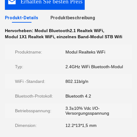
Erhalten Sie besten Preis
Produkt-Details
Produktbeschreibung
Hervorheben:
Modul Bluetooth2.1 Realtek WiFi
,
Modul 1X1 Realtek WiFi
,
einzelnes Band-Modul STB Wifi
Produktname:
Modul Realteks WiFi
Typ:
2.4GHz WiFi Bluetooth-Modul
WiFi -Standard:
802.11b/g/n
Bluetooth-Protokoll:
Bluetooth 4.2
3.3±10% Vdc I/O-
Betriebsspannung:
Versorgungsspannung
Dimension:
12.2*13*1,5 mm