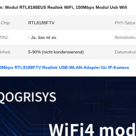
en:
Modul RTL8188EUS Realtek WiFi
,
150Mbps Modul Usb Wifi
-Chip:
RTL8188FTV
PHY-Sätze
PA2:
- Ja, das ist es.
Betriebsfeu
nheit:
5-90% (nicht kondensierend)
Datumskod
50Mbps RTL8188FTV Realtek USB-WLAN-Adapter für IP-Kamera