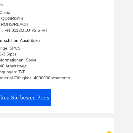
ls
 China
: QOGRISYS
ng: ROHS/REACH
r: FN-8112MEU-V2.5-VH
erschiffen-Ausdrücke
enge: 5PCS
0-3.5/pcs
nformationen: Spule
-40 Arbeitstage
ngungen: T/T
aterial-Fähigkeit: 4000000pcs/month
lten Sie besten Preis