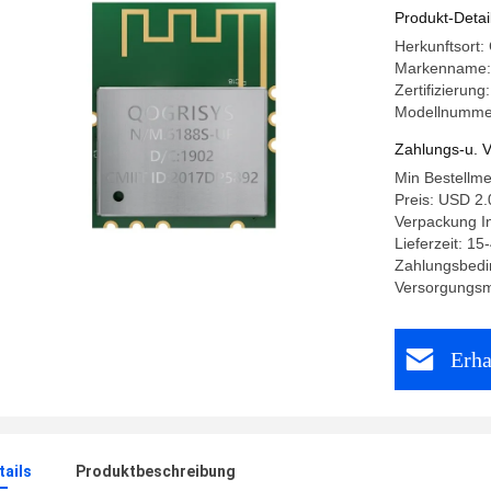
Produkt-Detai
Herkunftsort:
Markenname
Zertifizieru
Modellnumme
Zahlungs-u. V
Min Bestellm
Preis: USD 2.
Verpackung I
Lieferzeit: 15
Zahlungsbedi
Versorgungsm
Erha
ails
Produktbeschreibung