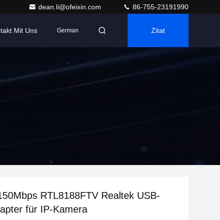
dean.li@ofeixin.com
86-755-23191990
takt Mit Uns
Zitat
German
 150Mbps RTL8188FTV Realtek USB-
pter für IP-Kamera