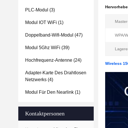
Hervorheb
PLC-Modul
(3)
Master
Modul IOT WiFi
(1)
Doppelband-Wifi-Modul
(47)
WPA/W
Modul 5Ghz WiFi
(39)
Lagerei
Hochfrequenz-Antenne
(24)
Wireless 1
Adapter-Karte Des Drahtlosen
Netzwerks
(4)
Modul Für Den Nearlink
(1)
Kontaktpersonen