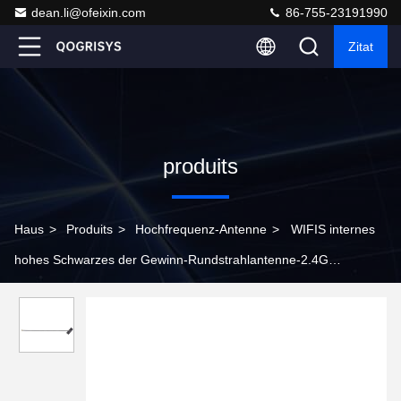
dean.li@ofeixin.com
86-755-23191990
Zitat
produits
Haus
>
Produits
>
Hochfrequenz-Antenne
>
WIFIS internes
hohes Schwarzes der Gewinn-Rundstrahlantenne-2.4G
aufgebaut in WiFi IPEX