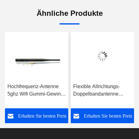
Ähnliche Produkte
Hochfrequenz-Antenne
Flexible Allrichtungs-
5ghz Wifi Gummi-Gewinn-
Doppelbandantenne
5dbi
PWBs 2dBi harte PWB-
Antenne
s
Erhalten Sie besten Preis
Erhalten Sie besten Preis