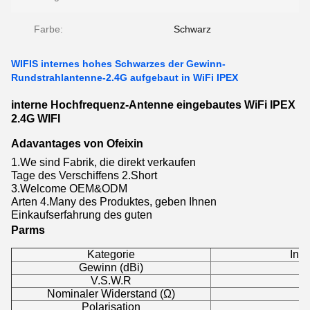
Farbe:
Schwarz
WIFIS internes hohes Schwarzes der Gewinn-
Rundstrahlantenne-2.4G aufgebaut in WiFi IPEX
interne Hochfrequenz-Antenne eingebautes WiFi IPEX
2.4G WIFI
Adavantages von Ofeixin
1.We sind Fabrik, die direkt verkaufen
Tage des Verschiffens 2.Short
3.Welcome OEM&ODM
Arten 4.Many des Produktes, geben Ihnen
Einkaufserfahrung des guten
Parms
Kategorie
Int
Gewinn (dBi)
V.S.W.R
Nominaler Widerstand (Ω)
Polarisation