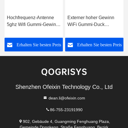
Hochfrequenz-Antenne
Externer hoher Gewinn
5ghz Wifi Gummi-Gewinn-
WiFi Gummi-Duck
5dbi
Antenna der
Hochfrequenz-Antennen-
s
Erhalten Sie besten Preis
Erhalten Sie besten Preis
5GHz 5dBi
Shenzhen Ofeixin Technology Co., Ltd
dean.li@ofeixin.com
86-755-23191990
902, Gebäude 4, Guangming Fenghuang Plaza,
Gemeinde Dongkeng, Straße Fenghuang, Bezirk