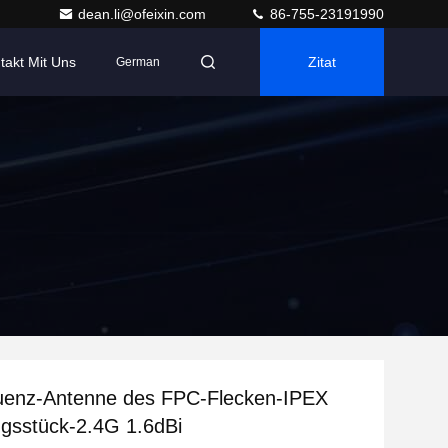
dean.li@ofeixin.com
86-755-23191990
takt Mit Uns
Zitat
German
uenz-Antenne des FPC-Flecken-IPEX
gsstück-2.4G 1.6dBi