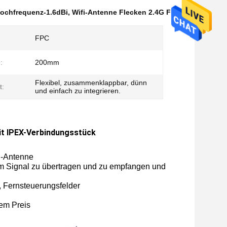
ochfrequenz-1.6dBi
,
Wifi-Antenne Flecken 2.4G FPC
FPC
:
200mm
Flexibel, zusammenklappbar, dünn
t:
und einfach zu integrieren.
it IPEX-Verbindungsstück
I-Antenne
lem Signal zu übertragen und zu empfangen und
 Fernsteuerungsfelder
rem Preis