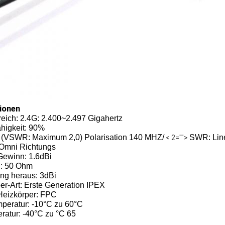
ionen
reich: 2.4G: 2.400~2.497 Gigahertz
ähigkeit: 90%
 (VSWR: Maximum 2,0) Polarisation 140 MHZ/
SWR: Line
< 2="">
 Omni Richtungs
ewinn: 1.6dBi
d: 50 Ohm
g heraus: 3dBi
er-Art: Erste Generation IPEX
Heizkörper: FPC
mperatur: -10°C zu 60°C
ratur: -40°C zu °C 65