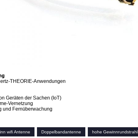
ng
ahertz-THEORIE-Anwendungen
von Geräten der Sachen (IoT)
ome-Vernetzung
ng und Fernüberwachung
nn wifi Antenne
Doppelbandantenne
hohe Gewinnrundstrah