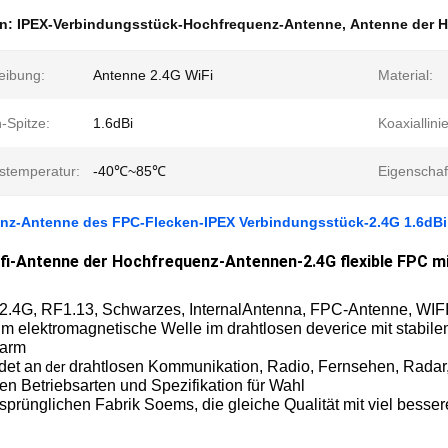
en:
IPEX-Verbindungsstück-Hochfrequenz-Antenne
,
Antenne der H
eibung:
Antenne 2.4G WiFi
Material:
-Spitze:
1.6dBi
Koaxiallinie
bstemperatur:
-40℃~85℃
Eigenschaf
nz-Antenne des FPC-Flecken-IPEX Verbindungsstück-2.4G 1.6dBi
fi-Antenne der Hochfrequenz-Antennen-2.4G flexible FPC m
 2.4G, RF1.13, Schwarzes, InternalAntenna, FPC-Antenne, WIF
um elektromagnetische Welle im drahtlosen deverice mit stabi
arm
et an
drahtlosen Kommunikation, Radio, Fernsehen, Radar,
der
en Betriebsarten und Spezifikation für Wahl
sprünglichen Fabrik Soems, die gleiche Qualität mit viel besse