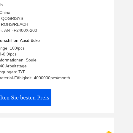
ls
 China
: QOGRISYS
ng: ROHS/REACH
r: ANT-F2400X-200
erschiffen-Ausdrücke
enge: 100/pcs
4-0.9/pcs
nformationen: Spule
-40 Arbeitstage
ngungen: T/T
aterial-Fähigkeit: 4000000pcs/month
lten Sie besten Preis