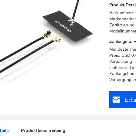
Produkt-Detai
Herkunftsort:
Markenname
Zertifizieru
Modellnumme
Zahlungs-u. V
Min Bestellm
Preis: USD 0.
Verpackung I
Lieferzeit: 15
Zahlungsbedi
Versorgungsm
Erha
ails
Produktbeschreibung