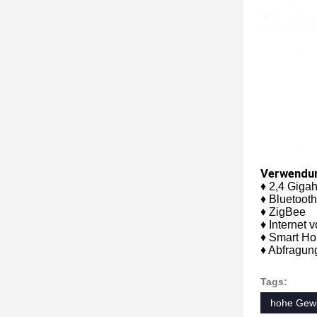
Verwendu
♦ 2,4 Gig
♦ Bluetooth
♦ ZigBee
♦ Internet 
♦ Smart H
♦ Abfragu
Tags:
hohe Gewi