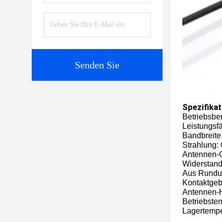
Senden Sie
Spezifikat
Betriebsbe
Leistungsf
Bandbreite
Strahlung:
Antennen-G
Widerstan
Aus Rundun
Kontaktgeb
Antennen-
Betriebste
Lagertempe