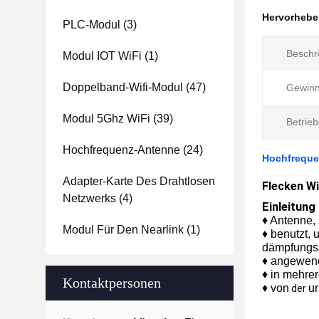
Hervorheb
PLC-Modul
(3)
Beschr
Modul IOT WiFi
(1)
Doppelband-Wifi-Modul
(47)
Gewinn
Modul 5Ghz WiFi
(39)
Betrie
Hochfrequenz-Antenne
(24)
Hochfreque
Adapter-Karte Des Drahtlosen
Flecken Wi
Netzwerks
(4)
Einleitung
♦ Antenne,
Modul Für Den Nearlink
(1)
♦
benutzt, 
dämpfungs
♦
angewend
♦
in mehrer
Kontaktpersonen
♦
von
ur
der