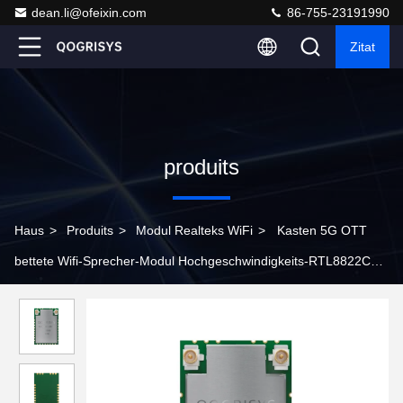
dean.li@ofeixin.com
86-755-23191990
Zitat
produits
Haus
>
Produits
>
Modul Realteks WiFi
>
Kasten 5G OTT
bettete Wifi-Sprecher-Modul Hochgeschwindigkeits-RTL8822CU
mit Schnittstelle USBs 2,0 ein