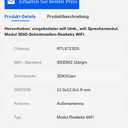
Erhalten Sie besten Preis
Produkt-Details
Produktbeschreibung
Hervorheben:
eingebetteter wifi Umb.
,
wifi Sprechermodul
,
Modul SDIO-Schnittstellen-Realteks WiFi
Chipsatz:
RTL8723DS
WiFi -Standard:
IEEE802.11b/g/n
Schnittstelle:
SDIO/Uart
GRÖSSE:
12.0x12.0x1.8 mm
Antenne:
Außenantenna
Typ:
Modul Realteks WiFi