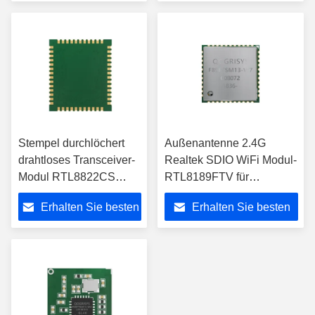
Preis
Preis
Stempel durchlöchert
Außenantenne 2.4G
drahtloses Transceiver-
Realtek SDIO WiFi Modul-
Modul RTL8822CS
RTL8189FTV für
802.11ac Bluetooth für
Überwachungskamera
Erhalten Sie besten
Erhalten Sie besten
OTT/TV
Preis
Preis