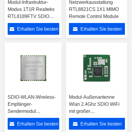
Modul-Infrastruktur-
Netzwerkausstattung
Modus 1T1R Realteks
RTL8821CS 1X1 MIMO
RTL8189FTV SDIO
Remote Control Module
WiFi
Erhalten Sie besten
Erhalten Sie besten
Preis
Preis
SDIO-WLAN-Wireless-
Modul-Außenantenne
Empfänger-
Wlan 2.4Ghz SDIO WiFi
Sendermodul
mit großer
RTL8189FTV 2,4 GHz
funktionierender Temp-
Erhalten Sie besten
Erhalten Sie besten
KCC
Strecke