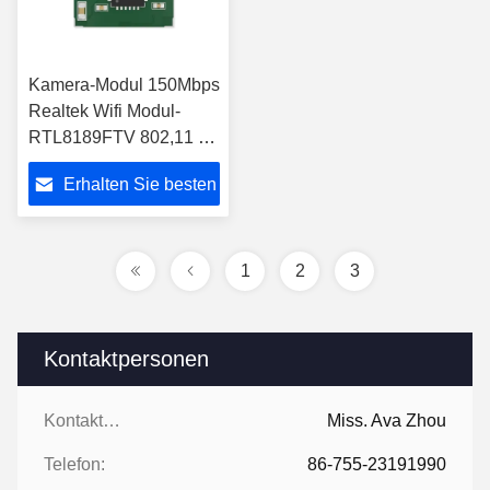
Kamera-Modul 150Mbps
Realtek Wifi Modul-
RTL8189FTV 802,11 B
Wifi
Erhalten Sie besten
Preis
1
2
3
Kontaktpersonen
Kontaktpersonen:
Miss. Ava Zhou
Telefon:
86-755-23191990