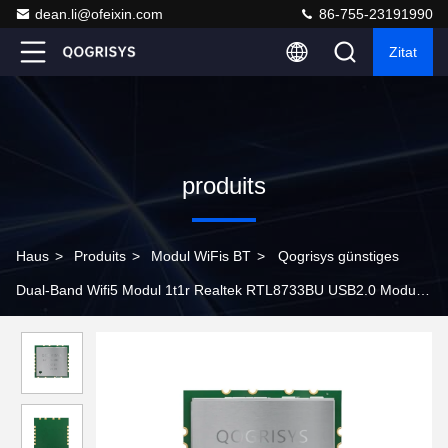
dean.li@ofeixin.com
86-755-23191990
Zitat
produits
Haus
>
Produits
>
Modul WiFis BT
>
Qogrisys günstiges
Dual-Band Wifi5 Modul 1t1r Realtek RTL8733BU USB2.0 Modul
Wifi mit Bt5.2