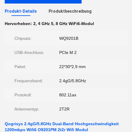
Produkt-Details
Produktbeschreibung
Hervorheben:
2
,
4 GHz 5
,
8 GHz WiFi6-Modul
Chipsatz:
WQ9201B
USB-Anschluss:
PCIe M.2
Paket:
22*30*2,9 mm
Frequenzband:
2.4gG/5.8GHz
Protokoll:
802.11ax
Antennentyp:
2T2R
Qogrisys 2.4gG/5.8GHz Dual-Band Hochgeschwindigkeit
1200mbps Wifi6 O9201PM 2t2r Wifi Modul