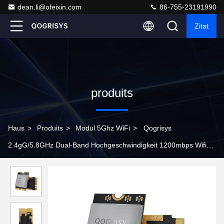
dean.li@ofeixin.com
86-755-23191990
Zitat
produits
Haus
>
Produits
>
Modul 5Ghz WiFi
>
Qogrisys
2.4gG/5.8GHz Dual-Band Hochgeschwindigkeit 1200mbps Wifi6
O9201PM 2t2r Wifi Modul