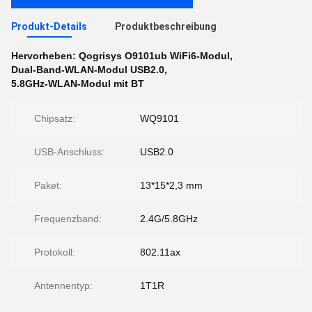
Produkt-Details
Produktbeschreibung
Hervorheben:
Qogrisys O9101ub WiFi6-Modul
,
Dual-Band-WLAN-Modul USB2.0
,
5.8GHz-WLAN-Modul mit BT
Chipsatz:
WQ9101
USB-Anschluss:
USB2.0
Paket:
13*15*2,3 mm
Frequenzband:
2.4G/5.8GHz
Protokoll:
802.11ax
Antennentyp:
1T1R