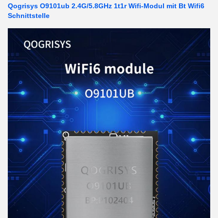
Qogrisys O9101ub 2.4G/5.8GHz 1t1r Wifi-Modul mit Bt Wifi6
Schnittstelle