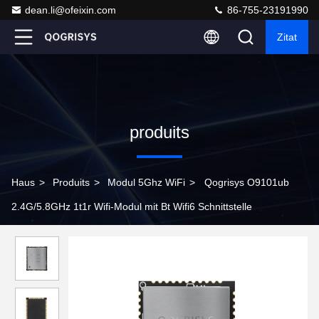
dean.li@ofeixin.com
86-755-23191990
Zitat
produits
Haus
>
Produits
>
Modul 5Ghz WiFi
>
Qogrisys O9101ub
2.4G/5.8GHz 1t1r Wifi-Modul mit Bt Wifi6 Schnittstelle