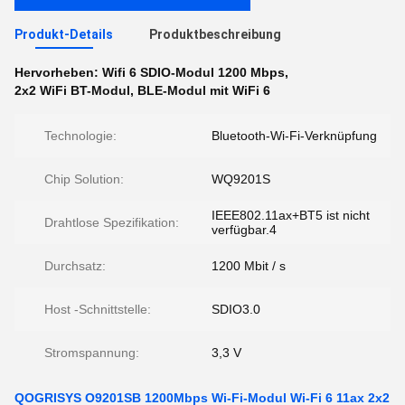
Produkt-Details
Produktbeschreibung
Hervorheben:
Wifi 6 SDIO-Modul 1200 Mbps
,
2x2 WiFi BT-Modul
,
BLE-Modul mit WiFi 6
Technologie:
Bluetooth-Wi-Fi-Verknüpfung
Chip Solution:
WQ9201S
IEEE802.11ax+BT5 ist nicht
Drahtlose Spezifikation:
verfügbar.4
Durchsatz:
1200 Mbit / s
Host -Schnittstelle:
SDIO3.0
Stromspannung:
3,3 V
QOGRISYS O9201SB 1200Mbps Wi-Fi-Modul Wi-Fi 6 11ax 2x2