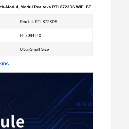
oth-Modul
,
Modul Realteks RTL8723DS WiFi BT
Realtek RTL8723DS
HT20/HT40
Ultra-Small Size
723DS