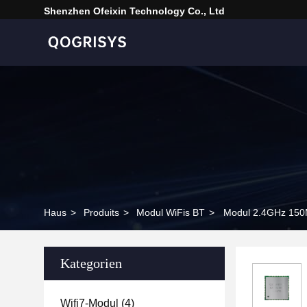
Shenzhen Ofeixin Technology Co., Ltd
Haus
>
Produits
>
Modul WiFis BT
>
Modul 2.4GHz 150M
Kategorien
Wifi7-Modul
(4)