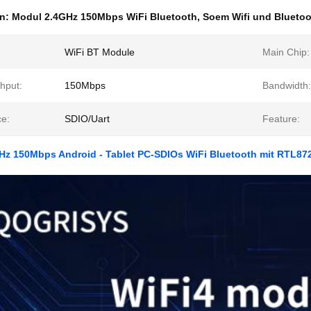
en:
Modul 2.4GHz 150Mbps WiFi Bluetooth
,
Soem Wifi und Blueto
WiFi BT Module
Main Chip:
hput:
150Mbps
Bandwidth:
ce:
SDIO/Uart
Feature:
Hz 150Mbps Android - Tablet PC-SDIOs WiFi Bluetooth mit RTL8