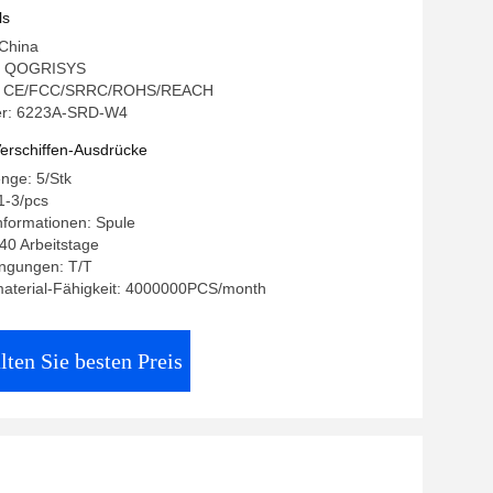
ls
 China
: QOGRISYS
ung: CE/FCC/SRRC/ROHS/REACH
r: 6223A-SRD-W4
erschiffen-Ausdrücke
nge: 5/Stk
1-3/pcs
nformationen: Spule
-40 Arbeitstage
ngungen: T/T
aterial-Fähigkeit: 4000000PCS/month
lten Sie besten Preis