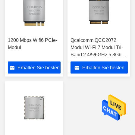
1200 Mbps Wifi6 PCIe-
Qcalcomm QCC2072
Modul
Modul Wi-Fi 7 Modul Tri-
Band 2.4/5/6GHz 5.8Gbps
Rate M.2 PCie Wifi
Erhalten Sie besten
Erhalten Sie besten
Module mit
VR/AR/Roboter
Preis
Preis