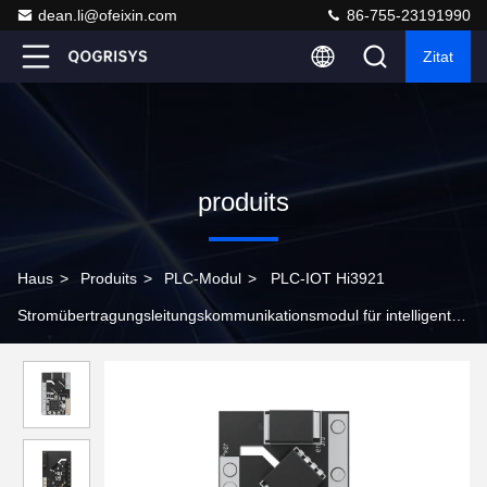
dean.li@ofeixin.com
86-755-23191990
Zitat
produits
Haus
>
Produits
>
PLC-Modul
>
PLC-IOT Hi3921
Stromübertragungsleitungskommunikationsmodul für intelligente
Parksensoren