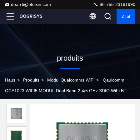
dean.li@ofeixin.com
86-755-23191990
Zitat
produits
Haus
>
Produits
>
Modul Qualcomms WiFi
>
Qaulcomm
QCA1023 WIFI5 MODUL Dual Band 2.4/5 GHz SDIO WiFi BT
Modul verwendet in Set Top Box