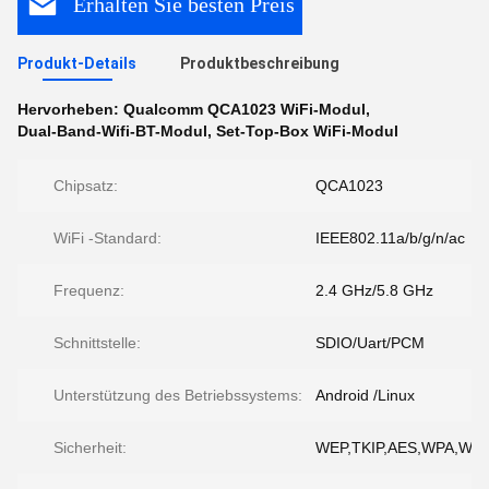
Erhalten Sie besten Preis
Produkt-Details
Produktbeschreibung
Hervorheben:
Qualcomm QCA1023 WiFi-Modul
,
Dual-Band-Wifi-BT-Modul
,
Set-Top-Box WiFi-Modul
Chipsatz:
QCA1023
WiFi -Standard:
IEEE802.11a/b/g/n/ac
Frequenz:
2.4 GHz/5.8 GHz
Schnittstelle:
SDIO/Uart/PCM
Unterstützung des Betriebssystems:
Android /Linux
Sicherheit:
WEP,TKIP,AES,WPA,WP