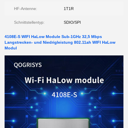
HF-Antenne:
1T1R
Schnittstellentyp:
SDIO/SPI
4108E-S WIFI HaLow Module Sub-1GHz 32,5 Mbps
Langstrecken- und Niedrigleistung 802.11ah WIFI HaLow
Modul