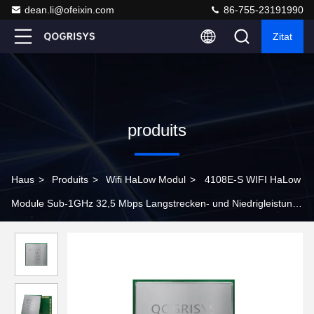
dean.li@ofeixin.com
86-755-23191990
Zitat
produits
Haus
>
Produits
>
Wifi HaLow Modul
>
4108E-S WIFI HaLow
Module Sub-1GHz 32,5 Mbps Langstrecken- und Niedrigleistung
802.11ah WIFI HaLow Modul