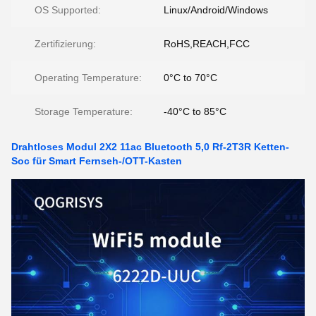
OS Supported:
Linux/Android/Windows
Zertifizierung:
RoHS,REACH,FCC
Operating Temperature:
0°C to 70°C
Storage Temperature:
-40°C to 85°C
Drahtloses Modul 2X2 11ac Bluetooth 5,0 Rf-2T3R Ketten-
Soc für Smart Fernseh-/OTT-Kasten