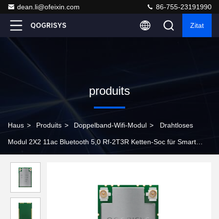
dean.li@ofeixin.com
86-755-23191990
Zitat
produits
Haus
>
Produits
>
Doppelband-Wifi-Modul
>
Drahtloses
Modul 2X2 11ac Bluetooth 5,0 Rf-2T3R Ketten-Soc für Smart
Fernseh-/OTT-Kasten