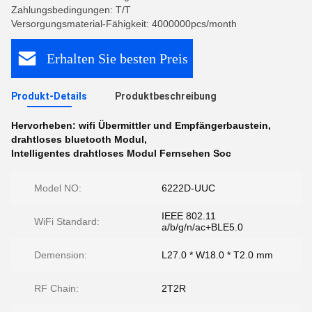
Zahlungsbedingungen: T/T
Versorgungsmaterial-Fähigkeit: 4000000pcs/month
Erhalten Sie besten Preis
Produkt-Details
Produktbeschreibung
Hervorheben:
wifi Übermittler und Empfängerbaustein
,
drahtloses bluetooth Modul
,
Intelligentes drahtloses Modul Fernsehen Soc
Model NO:
6222D-UUC
IEEE 802.11
WiFi Standard:
a/b/g/n/ac+BLE5.0
Demension:
L27.0 * W18.0 * T2.0 mm
RF Chain:
2T2R