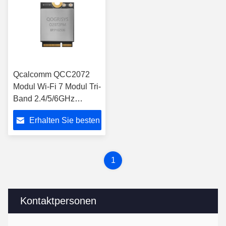
Qcalcomm QCC2072
Modul Wi-Fi 7 Modul Tri-
Band 2.4/5/6GHz
5.8Gbps Rate M.2 PCie
Erhalten Sie besten
Wifi Module mit
VR/AR/Roboter
Preis
1
Kontaktpersonen