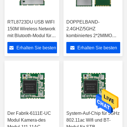
RTL8723DU USB WIFI
DOPPELBAND-
150M Wireless Network
2.4GHZ/5GHZ
mit Blutooth-Modul für
kombiniertes 2*2MIMO
Linux-Gewinn Android
802.11ac USB Wifi
Erhalten Sie besten
Erhalten Sie besten
drahtloses Modul Realteks
867Mbps
Preis
Preis
Der Fabrik-6111E-UC
System-Auf-Chip für 5GHz
Modul Kamera-des
802.11ac Wifi und BT-
Modul-1*1 11AC
Modul für STB